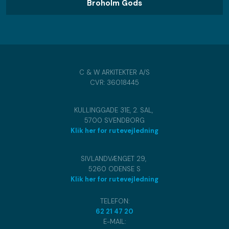
Broholm Gods
C & W ARKITEKTER A/S
CVR​: 36018445
​KULLINGGADE 31E, 2. SAL,
5700 SVENDBORG
Klik her for rutevejledning
​SIVLANDVÆNGET 29,
5260 ODENSE S
Klik her for rutevejledning
TELEFON:
62 21 47 20
E-MAIL: