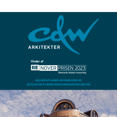
HELHEDSPLANER | BYGGELEDELSE
​SE FILM OM STØRRE RENOVERINGSPROJEKTER