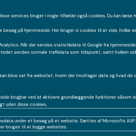
sse services bruger i nogle tilfælde også cookies. Du kan læse 
ne besøg på hjemmeside. Her bruger vi cookies til at vide, hvilke s
Analytics. Når der sendes statistikdata til Google fra hjemmes
 I stedet sendes normale trafikdata som tidspunkt, samt hvilken si
kan blive sat fra websitet, hvem der modtager data og hvad de dat
de brugbar ved at aktivere grundlæggende funktioner såsom sid
gt uden disse cookies.
data under et besøg på et website. Sættes af Microsofts ASP.N
r bruges til at bygge websites.