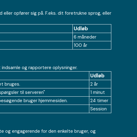
er opfører sig på. F.eks. dit foretrukne sprog, eller
Udløb
6 måneder
100 år
indsamle og rapportere oplysninger.
Udløb
et bruges.
2 år
pørgsler til serveren"
1 minut
en besøgende bruger hjemmesiden.
24 timer
Session
nte og engagerende for den enkelte bruger, og