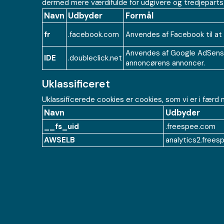
dermed mere værdifulde for udgivere og tredjeparts
Navn
Udbyder
Formål
fr
.facebook.com
Anvendes af Facebook til at 
Anvendes af Google AdSense t
IDE
.doubleclick.net
annoncørens annoncer.
Uklassificeret
Uklassificerede cookies er cookies, som vi er i fær
Navn
Udbyder
__fs_uid
.freespee.com
AWSELB
analytics2.free