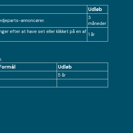
Udløb
3
redjeparts-annoncører.
måneder
r efter at have set eller klikket på en af
1 år
.
Formål
Udløb
5 år