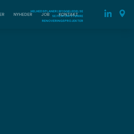
HELHEDSPLANER | BYGGELEDELSE
ER
NYHEDER
JOB
KONTAKT
​SE FILM OM STØRRE
RENOVERINGSPROJEKTER