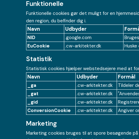
Funktionelle
Funktionelle cookies gør det muligt for en hjemmesid
den region, du befinder dig i.
Navn
Udbyder
Formå
NID
.google.com
Bruges
EuCookie
.cw-arkitekter.dk
Huske 
Statistik
Statistisk cookies hjælper webstedsejere med at fo
Navn
Udbyder
Formål
_ga
.cw-arkitekter.dk
Tildeler 
_gat
.cw-arkitekter.dk
"Anvendes 
_gid
.cw-arkitekter.dk
Registrer
ConversionCookie
.cw-arkitekter.dk
Angiver o
Marketing
Marketing cookies bruges til at spore besøgende på 