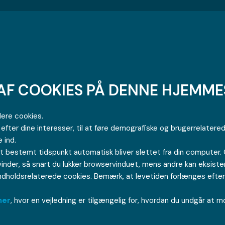
AF COOKIES PÅ DENNE HJEMME
ere cookies.
e efter dine interesser, til at føre demografiske og brugerrelater
 ind.
et bestemt tidspunkt automatisk bliver slettet fra din computer. C
inder, så snart du lukker browservinduet, mens andre kan eksistere
dholdsrelaterede cookies. Bemærk, at levetiden forlænges efter h
her
, hvor en vejledning er tilgængelig for, hvordan du undgår at 