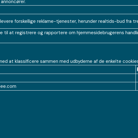
 annoncører.
levere forskellige reklame-tjenester, herunder realtids-bud fra t
il at registrere og rapportere om hjemmesidebrugerens handlinge
d med at klassificere sammen med udbyderne af de enkelte cookies
spee.com